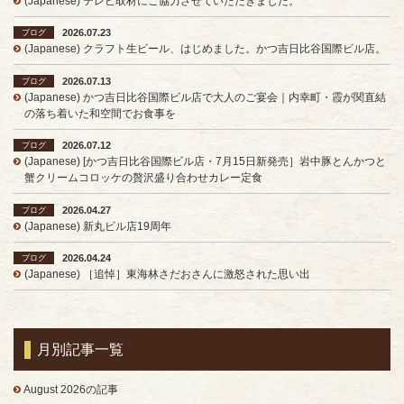
(Japanese) テレビ取材にご協力させていただきました。
2026.07.23
ブログ
(Japanese) クラフト生ビール、はじめました。かつ吉日比谷国際ビル店。
2026.07.13
ブログ
(Japanese) かつ吉日比谷国際ビル店で大人のご宴会｜内幸町・霞が関直結
の落ち着いた和空間でお食事を
2026.07.12
ブログ
(Japanese) [かつ吉日比谷国際ビル店・7月15日新発売］岩中豚とんかつと
蟹クリームコロッケの贅沢盛り合わせカレー定食
2026.04.27
ブログ
(Japanese) 新丸ビル店19周年
2026.04.24
ブログ
(Japanese) ［追悼］東海林さだおさんに激怒された思い出
月別記事一覧
August 2026の記事