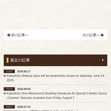
前の記事へ
次の記事へ
最近の記事
2025.05.17
ブログ
Katsukichi Shibuya store will be temporarily closed on Saturday, June 14,
2025.
2026.08.06
ブログ
Katsukichi Shin-Marunouchi Building Introduces Its Special Cilantro Sauce
| Summer Specials Available from Friday, August 7
2026.07.23
ブログ