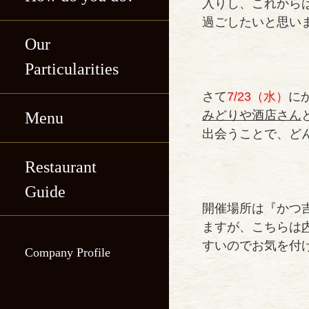
入りし、これから
過ごしたいと思い
Our
Particularities
さて
7/23（水）
に
みどりや酒店さん
Menu
Katsukichi, Shin-
出会うことで、ど
maru Building
Restaurant
Katsukichi, Shin-
Katsukichi Hibiya
Guide
maru Building
開催場所は『かつ
International
ますが、こちらは
Katsukichi Hibiya
Building
すいのでお気を付
Company Profile
International
Katsukichi
Building