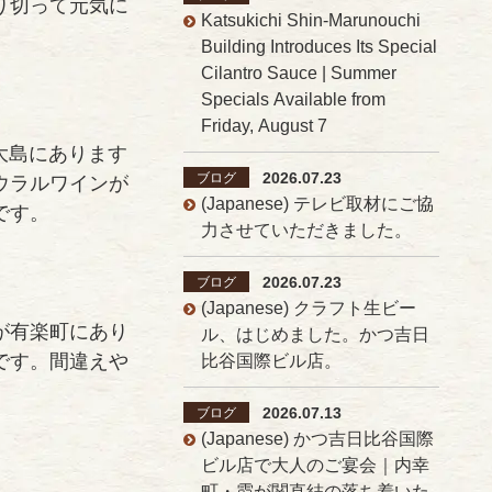
り切って元気に
Katsukichi Shin-Marunouchi
Building Introduces Its Special
Cilantro Sauce | Summer
Specials Available from
Friday, August 7
大島にあります
2026.07.23
ブログ
ウラルワインが
(Japanese) テレビ取材にご協
です。
力させていただきました。
2026.07.23
ブログ
(Japanese) クラフト生ビー
が有楽町にあり
ル、はじめました。かつ吉日
です。間違えや
比谷国際ビル店。
2026.07.13
ブログ
(Japanese) かつ吉日比谷国際
ビル店で大人のご宴会｜内幸
町・霞が関直結の落ち着いた