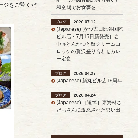
ージ
をご覧くだ
和空間でお食事を
2026.07.12
ブログ
(Japanese) [かつ吉日比谷国際
ビル店・7月15日新発売］岩
中豚とんかつと蟹クリームコ
ロッケの贅沢盛り合わせカレ
ー定食
2026.04.27
ブログ
(Japanese) 新丸ビル店19周年
2026.04.24
ブログ
(Japanese) ［追悼］東海林さ
だおさんに激怒された思い出