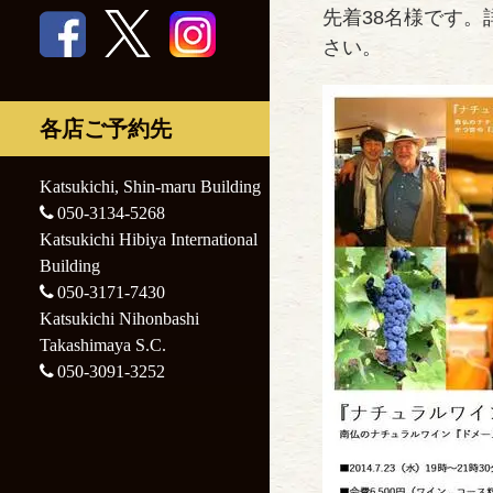
Nihonbashi
先着38名様です。
Katsukichi
Takashimaya S.C.
さい。
Nihonbashi
Takashimaya S.C.
各店ご予約先
Katsukichi, Shin-maru Building
050-3134-5268
Katsukichi Hibiya International
Building
050-3171-7430
Katsukichi Nihonbashi
Takashimaya S.C.
050-3091-3252