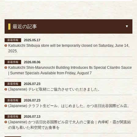
最近の記事
2025.05.17
新着情報
Katsukichi Shibuya store will be temporarily closed on Saturday, June 14,
2025.
2026.08.06
新着情報
Katsukichi Shin-Marunouchi Building Introduces Its Special Cilantro Sauce
| Summer Specials Available from Friday, August 7
2026.07.23
新着情報
(Japanese) テレビ取材にご協力させていただきました。
2026.07.23
新着情報
(Japanese) クラフト生ビール、はじめました。かつ吉日比谷国際ビル店。
2026.07.13
新着情報
(Japanese) かつ吉日比谷国際ビル店で大人のご宴会｜内幸町・霞が関直結
の落ち着いた和空間でお食事を