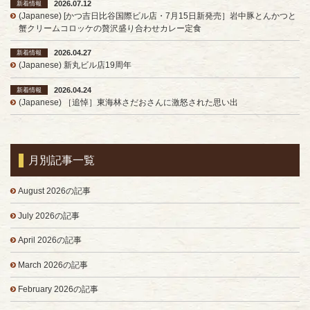
2026.07.12
新着情報
(Japanese) [かつ吉日比谷国際ビル店・7月15日新発売］岩中豚とんかつと
蟹クリームコロッケの贅沢盛り合わせカレー定食
2026.04.27
新着情報
(Japanese) 新丸ビル店19周年
2026.04.24
新着情報
(Japanese) ［追悼］東海林さだおさんに激怒された思い出
月別記事一覧
August 2026の記事
July 2026の記事
April 2026の記事
March 2026の記事
February 2026の記事