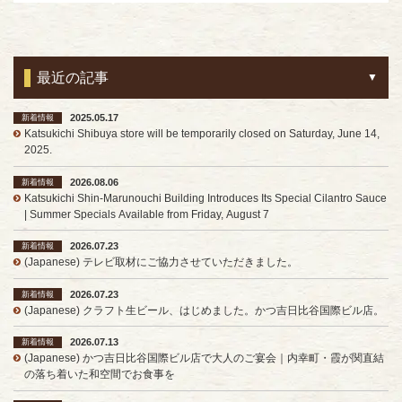
最近の記事
2025.05.17
新着情報
Katsukichi Shibuya store will be temporarily closed on Saturday, June 14,
2025.
2026.08.06
新着情報
Katsukichi Shin-Marunouchi Building Introduces Its Special Cilantro Sauce
| Summer Specials Available from Friday, August 7
2026.07.23
新着情報
(Japanese) テレビ取材にご協力させていただきました。
2026.07.23
新着情報
(Japanese) クラフト生ビール、はじめました。かつ吉日比谷国際ビル店。
2026.07.13
新着情報
(Japanese) かつ吉日比谷国際ビル店で大人のご宴会｜内幸町・霞が関直結
の落ち着いた和空間でお食事を