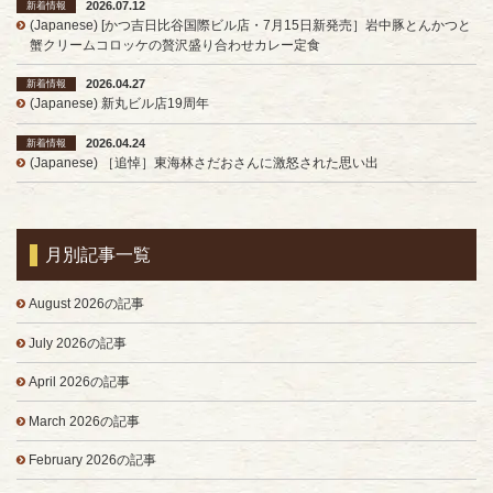
2026.07.12
新着情報
(Japanese) [かつ吉日比谷国際ビル店・7月15日新発売］岩中豚とんかつと
蟹クリームコロッケの贅沢盛り合わせカレー定食
2026.04.27
新着情報
(Japanese) 新丸ビル店19周年
2026.04.24
新着情報
(Japanese) ［追悼］東海林さだおさんに激怒された思い出
月別記事一覧
August 2026の記事
July 2026の記事
April 2026の記事
March 2026の記事
February 2026の記事