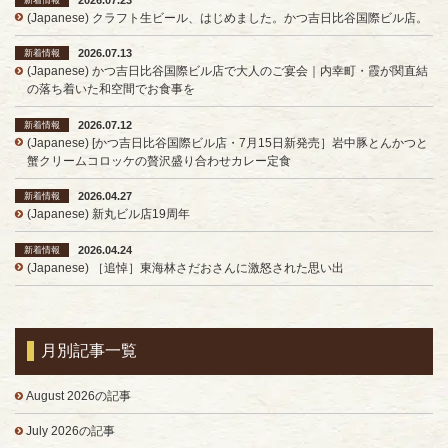
(Japanese) クラフト生ビール、はじめました。かつ吉日比谷国際ビル店。
2026.07.13
新着情報
(Japanese) かつ吉日比谷国際ビル店で大人のご宴会｜内幸町・霞が関直結
の落ち着いた和空間でお食事を
2026.07.12
新着情報
(Japanese) [かつ吉日比谷国際ビル店・7月15日新発売］岩中豚とんかつと
蟹クリームコロッケの贅沢盛り合わせカレー定食
2026.04.27
新着情報
(Japanese) 新丸ビル店19周年
2026.04.24
新着情報
(Japanese) ［追悼］東海林さだおさんに激怒された思い出
月別記事一覧
August 2026の記事
July 2026の記事