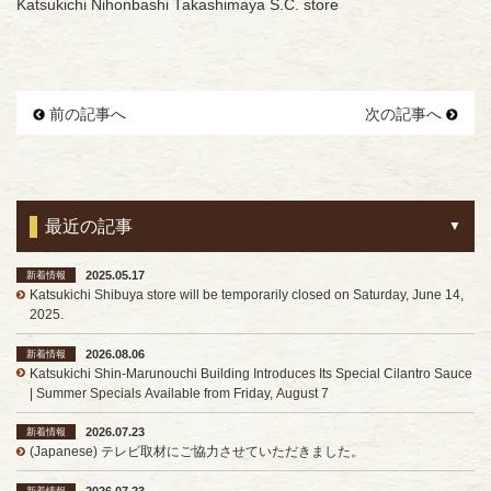
Katsukichi Nihonbashi Takashimaya S.C. store
前の記事へ
次の記事へ
最近の記事
2025.05.17
新着情報
Katsukichi Shibuya store will be temporarily closed on Saturday, June 14,
2025.
2026.08.06
新着情報
Katsukichi Shin-Marunouchi Building Introduces Its Special Cilantro Sauce
| Summer Specials Available from Friday, August 7
2026.07.23
新着情報
(Japanese) テレビ取材にご協力させていただきました。
2026.07.23
新着情報