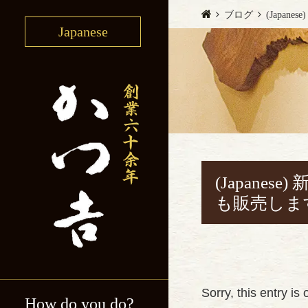
ブログ
(Japa
Japanese
(Japan
も販売しま
Sorry, this entry is
How do you do?