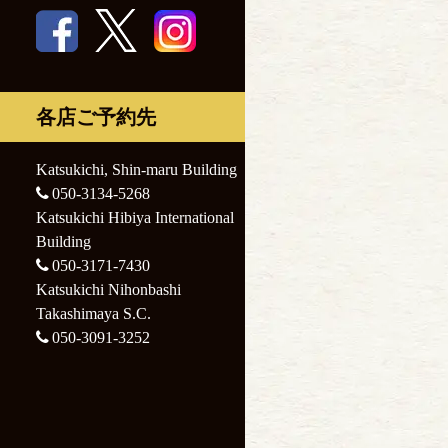
Nihonbashi
Katsukichi
Takashimaya S.C.
Nihonbashi
Takashimaya S.C.
各店ご予約先
Katsukichi, Shin-maru Building
050-3134-5268
Katsukichi Hibiya International
Building
050-3171-7430
Katsukichi Nihonbashi
Takashimaya S.C.
050-3091-3252