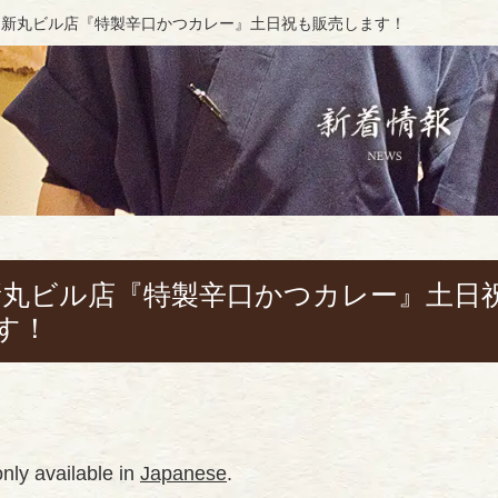
nese) 新丸ビル店『特製辛口かつカレー』土日祝も販売します！
ese) 新丸ビル店『特製辛口かつカレー』土日
す！
 only available in
Japanese
.