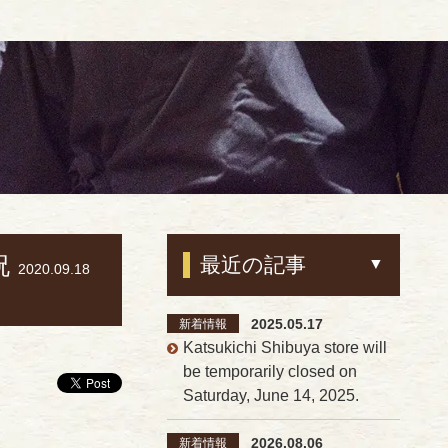
祝
最近の記事
2020.09.18
2025.05.17
新着情報
Katsukichi Shibuya store will
be temporarily closed on
Saturday, June 14, 2025.
2026.08.06
新着情報