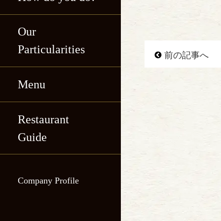
Our
Particularities
前の記事へ
Menu
Katsukichi, Shin-
maru Building
Restaurant
Katsukichi, Shin-
Katsukichi Hibiya
Guide
maru Building
International
Katsukichi Hibiya
Building
Company Profile
International
Katsukichi
Building