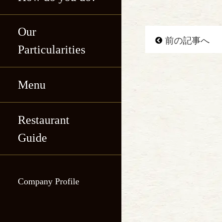
Our
前の記事へ
Particularities
Menu
Katsukichi, Shin-
maru Building
Restaurant
Katsukichi, Shin-
Katsukichi Hibiya
Guide
maru Building
International
Katsukichi Hibiya
Building
Company Profile
International
Katsukichi
Building