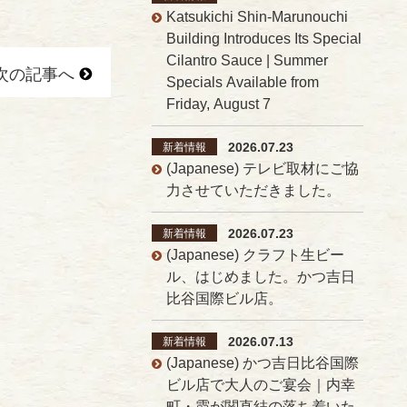
Katsukichi Shin-Marunouchi
Building Introduces Its Special
Cilantro Sauce | Summer
次の記事へ
Specials Available from
Friday, August 7
2026.07.23
新着情報
(Japanese) テレビ取材にご協
力させていただきました。
2026.07.23
新着情報
(Japanese) クラフト生ビー
ル、はじめました。かつ吉日
比谷国際ビル店。
2026.07.13
新着情報
(Japanese) かつ吉日比谷国際
ビル店で大人のご宴会｜内幸
町・霞が関直結の落ち着いた