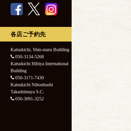
Nihonbashi
Katsukichi
Takashimaya S.C.
Nihonbashi
Takashimaya S.C.
各店ご予約先
Katsukichi, Shin-maru Building
050-3134-5268
Katsukichi Hibiya International
Building
050-3171-7430
Katsukichi Nihonbashi
Takashimaya S.C.
050-3091-3252