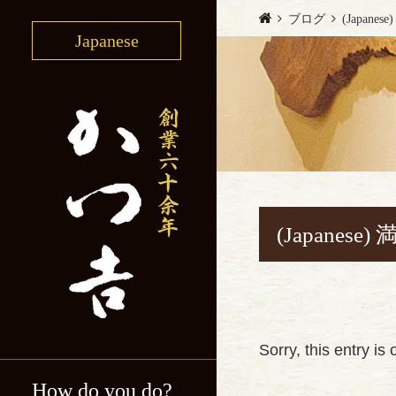
ブログ
(Japa
Japanese
(Japan
Sorry, this entry is
How do you do?