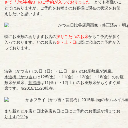
『忘年会』
さで
のご予約が入っておりました！
とても有難いこ
とではありますが、ご予約をお考えのお客様に現在の状況をお伝
えしたいと思います。
特にお座敷のありますお店の
掘りごたつのお席
からご予約が多く
入っております。どのお店も
金・土・日
は既に沢山のご予約が入
っております。
渋谷（かつ吉）
は6日（日）・11日（金）のお座敷席が満席。
水道橋（かつ吉）
は12/5(土）・11(金）・12(金）・18(金）のお座
敷席が満席。
菩提樹
は11(金）・12(土）のお座敷席がもうすぐ満
席です。※2015/11/20現在。
また
新丸ビル店
と
日比谷店
も日に日にご予約のお電話が増えてお
ります(^▽^)/