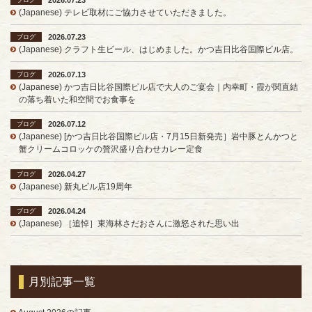
(Japanese) テレビ取材にご協力させていただきました。
2026.07.23
ブログ
(Japanese) クラフト生ビール、はじめました。かつ吉日比谷国際ビル店。
2026.07.13
ブログ
(Japanese) かつ吉日比谷国際ビル店で大人のご宴会｜内幸町・霞が関直結
の落ち着いた和空間でお食事を
2026.07.12
ブログ
(Japanese) [かつ吉日比谷国際ビル店・7月15日新発売］岩中豚とんかつと
蟹クリームコロッケの贅沢盛り合わせカレー定食
2026.04.27
ブログ
(Japanese) 新丸ビル店19周年
2026.04.24
ブログ
(Japanese) ［追悼］東海林さだおさんに激怒された思い出
月別記事一覧