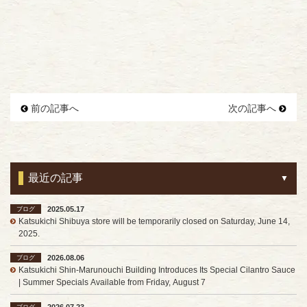
前の記事へ
次の記事へ
最近の記事
2025.05.17
ブログ
Katsukichi Shibuya store will be temporarily closed on Saturday, June 14,
2025.
2026.08.06
ブログ
Katsukichi Shin-Marunouchi Building Introduces Its Special Cilantro Sauce
| Summer Specials Available from Friday, August 7
2026.07.23
ブログ