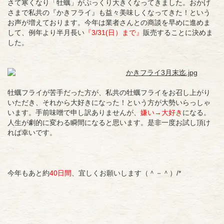
さて寒くなり「牡蠣」がぷっくり大きくなってきました。おかげ
さまで私共の『かきフライ』も益々美味しくなってきた！という
お声が増えております。今年は業者さんとの商談を早めに進めま
して、例年より半月長い
『3/31(日）まで』
販売することに決めま
した。
牡蠣フライが苦手だった方が、私共の牡蠣フライをお召し上がり
いただき、それから大好きになった！という方が大勢いらっしゃ
います。手前味噌で申し訳ありませんが、
嫌い→大好き
になる。
人生が劇的に変わる瞬間になると思います。是非一度お試し頂け
れば幸いです。
今年もあと約
40日間
、宜しくお願いします（＾－＾）/*