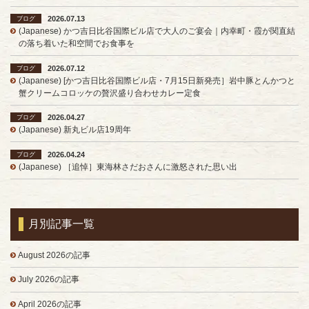
2026.07.13
ブログ
(Japanese) かつ吉日比谷国際ビル店で大人のご宴会｜内幸町・霞が関直結
の落ち着いた和空間でお食事を
2026.07.12
ブログ
(Japanese) [かつ吉日比谷国際ビル店・7月15日新発売］岩中豚とんかつと
蟹クリームコロッケの贅沢盛り合わせカレー定食
2026.04.27
ブログ
(Japanese) 新丸ビル店19周年
2026.04.24
ブログ
(Japanese) ［追悼］東海林さだおさんに激怒された思い出
月別記事一覧
August 2026の記事
July 2026の記事
April 2026の記事