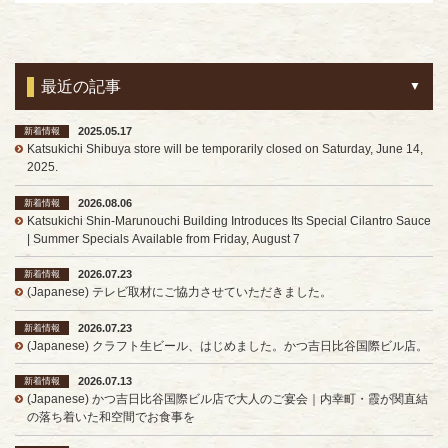
最近の記事
2025.05.17
新着情報
Katsukichi Shibuya store will be temporarily closed on Saturday, June 14,
2025.
2026.08.06
新着情報
Katsukichi Shin-Marunouchi Building Introduces Its Special Cilantro Sauce
| Summer Specials Available from Friday, August 7
2026.07.23
新着情報
(Japanese) テレビ取材にご協力させていただきました。
2026.07.23
新着情報
(Japanese) クラフト生ビール、はじめました。かつ吉日比谷国際ビル店。
2026.07.13
新着情報
(Japanese) かつ吉日比谷国際ビル店で大人のご宴会｜内幸町・霞が関直結
の落ち着いた和空間でお食事を