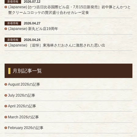
2026.07.12
新着情報
(Japanese) [かつ吉日比谷国際ビル店・7月15日新発売］岩中豚とんかつと
蟹クリームコロッケの贅沢盛り合わせカレー定食
2026.04.27
新着情報
(Japanese) 新丸ビル店19周年
2026.04.24
新着情報
(Japanese) ［追悼］東海林さだおさんに激怒された思い出
月別記事一覧
August 2026の記事
July 2026の記事
April 2026の記事
March 2026の記事
February 2026の記事