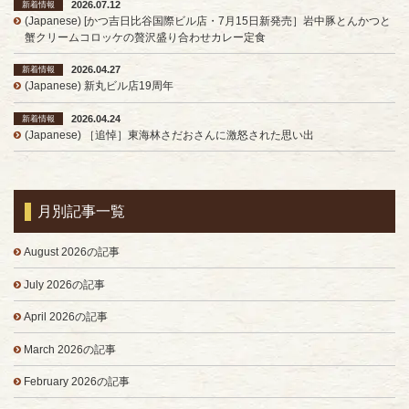
2026.07.12
新着情報
(Japanese) [かつ吉日比谷国際ビル店・7月15日新発売］岩中豚とんかつと
蟹クリームコロッケの贅沢盛り合わせカレー定食
2026.04.27
新着情報
(Japanese) 新丸ビル店19周年
2026.04.24
新着情報
(Japanese) ［追悼］東海林さだおさんに激怒された思い出
月別記事一覧
August 2026の記事
July 2026の記事
April 2026の記事
March 2026の記事
February 2026の記事