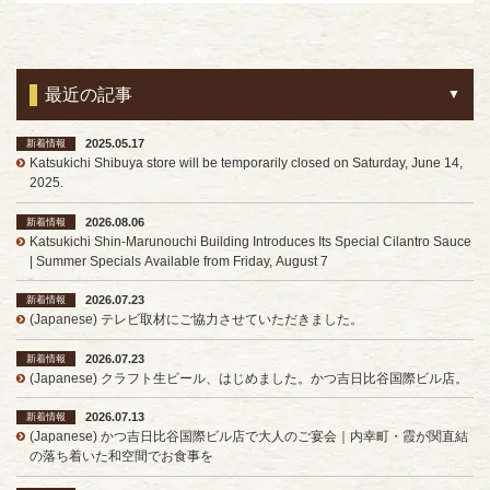
最近の記事
2025.05.17
新着情報
Katsukichi Shibuya store will be temporarily closed on Saturday, June 14,
2025.
2026.08.06
新着情報
Katsukichi Shin-Marunouchi Building Introduces Its Special Cilantro Sauce
| Summer Specials Available from Friday, August 7
2026.07.23
新着情報
(Japanese) テレビ取材にご協力させていただきました。
2026.07.23
新着情報
(Japanese) クラフト生ビール、はじめました。かつ吉日比谷国際ビル店。
2026.07.13
新着情報
(Japanese) かつ吉日比谷国際ビル店で大人のご宴会｜内幸町・霞が関直結
の落ち着いた和空間でお食事を