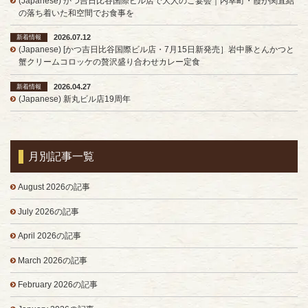
(Japanese) かつ吉日比谷国際ビル店で大人のご宴会｜内幸町・霞が関直結
の落ち着いた和空間でお食事を
2026.07.12
新着情報
(Japanese) [かつ吉日比谷国際ビル店・7月15日新発売］岩中豚とんかつと
蟹クリームコロッケの贅沢盛り合わせカレー定食
2026.04.27
新着情報
(Japanese) 新丸ビル店19周年
月別記事一覧
August 2026の記事
July 2026の記事
April 2026の記事
March 2026の記事
February 2026の記事