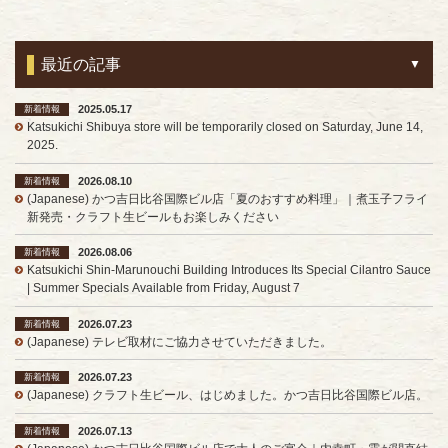
最近の記事
2025.05.17
新着情報
Katsukichi Shibuya store will be temporarily closed on Saturday, June 14,
2025.
2026.08.10
新着情報
(Japanese) かつ吉日比谷国際ビル店「夏のおすすめ料理」｜煮玉子フライ
新発売・クラフト生ビールもお楽しみください
2026.08.06
新着情報
Katsukichi Shin-Marunouchi Building Introduces Its Special Cilantro Sauce
| Summer Specials Available from Friday, August 7
2026.07.23
新着情報
(Japanese) テレビ取材にご協力させていただきました。
2026.07.23
新着情報
(Japanese) クラフト生ビール、はじめました。かつ吉日比谷国際ビル店。
2026.07.13
新着情報