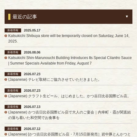
最近の記事
2025.05.17
新着情報
Katsukichi Shibuya store will be temporarily closed on Saturday, June 14,
2025.
2026.08.06
新着情報
Katsukichi Shin-Marunouchi Building Introduces Its Special Cilantro Sauce
| Summer Specials Available from Friday, August 7
2026.07.23
新着情報
(Japanese) テレビ取材にご協力させていただきました。
2026.07.23
新着情報
(Japanese) クラフト生ビール、はじめました。かつ吉日比谷国際ビル店。
2026.07.13
新着情報
(Japanese) かつ吉日比谷国際ビル店で大人のご宴会｜内幸町・霞が関直結
の落ち着いた和空間でお食事を
2026.07.12
新着情報
(Japanese) [かつ吉日比谷国際ビル店・7月15日新発売］岩中豚とんかつと