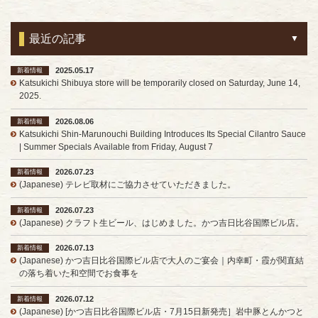
最近の記事
2025.05.17
新着情報
Katsukichi Shibuya store will be temporarily closed on Saturday, June 14,
2025.
2026.08.06
新着情報
Katsukichi Shin-Marunouchi Building Introduces Its Special Cilantro Sauce
| Summer Specials Available from Friday, August 7
2026.07.23
新着情報
(Japanese) テレビ取材にご協力させていただきました。
2026.07.23
新着情報
(Japanese) クラフト生ビール、はじめました。かつ吉日比谷国際ビル店。
2026.07.13
新着情報
(Japanese) かつ吉日比谷国際ビル店で大人のご宴会｜内幸町・霞が関直結
の落ち着いた和空間でお食事を
2026.07.12
新着情報
(Japanese) [かつ吉日比谷国際ビル店・7月15日新発売］岩中豚とんかつと