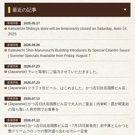
最近の記事
2025.05.17
新着情報
Katsukichi Shibuya store will be temporarily closed on Saturday, June 14,
2025.
2026.08.06
新着情報
Katsukichi Shin-Marunouchi Building Introduces Its Special Cilantro Sauce
| Summer Specials Available from Friday, August 7
2026.07.23
新着情報
(Japanese) テレビ取材にご協力させていただきました。
2026.07.23
新着情報
(Japanese) クラフト生ビール、はじめました。かつ吉日比谷国際ビル店。
2026.07.13
新着情報
(Japanese) かつ吉日比谷国際ビル店で大人のご宴会｜内幸町・霞が関直結
の落ち着いた和空間でお食事を
2026.07.12
新着情報
(Japanese) [かつ吉日比谷国際ビル店・7月15日新発売］岩中豚とんかつと
蟹クリームコロッケの贅沢盛り合わせカレー定食