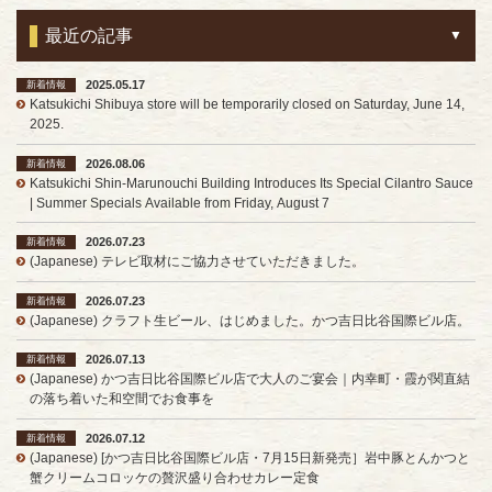
最近の記事
2025.05.17
新着情報
Katsukichi Shibuya store will be temporarily closed on Saturday, June 14,
2025.
2026.08.06
新着情報
Katsukichi Shin-Marunouchi Building Introduces Its Special Cilantro Sauce
| Summer Specials Available from Friday, August 7
2026.07.23
新着情報
(Japanese) テレビ取材にご協力させていただきました。
2026.07.23
新着情報
(Japanese) クラフト生ビール、はじめました。かつ吉日比谷国際ビル店。
2026.07.13
新着情報
(Japanese) かつ吉日比谷国際ビル店で大人のご宴会｜内幸町・霞が関直結
の落ち着いた和空間でお食事を
2026.07.12
新着情報
(Japanese) [かつ吉日比谷国際ビル店・7月15日新発売］岩中豚とんかつと
蟹クリームコロッケの贅沢盛り合わせカレー定食