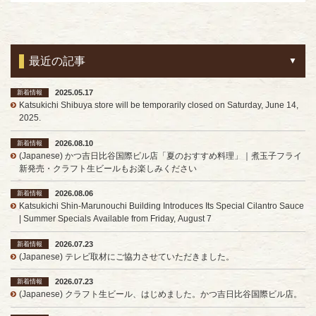
最近の記事
2025.05.17
新着情報
Katsukichi Shibuya store will be temporarily closed on Saturday, June 14,
2025.
2026.08.10
新着情報
(Japanese) かつ吉日比谷国際ビル店「夏のおすすめ料理」｜煮玉子フライ
新発売・クラフト生ビールもお楽しみください
2026.08.06
新着情報
Katsukichi Shin-Marunouchi Building Introduces Its Special Cilantro Sauce
| Summer Specials Available from Friday, August 7
2026.07.23
新着情報
(Japanese) テレビ取材にご協力させていただきました。
2026.07.23
新着情報
(Japanese) クラフト生ビール、はじめました。かつ吉日比谷国際ビル店。