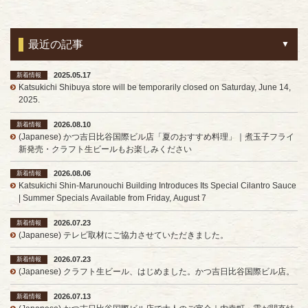
最近の記事
2025.05.17
新着情報
Katsukichi Shibuya store will be temporarily closed on Saturday, June 14,
2025.
2026.08.10
新着情報
(Japanese) かつ吉日比谷国際ビル店「夏のおすすめ料理」｜煮玉子フライ
新発売・クラフト生ビールもお楽しみください
2026.08.06
新着情報
Katsukichi Shin-Marunouchi Building Introduces Its Special Cilantro Sauce
| Summer Specials Available from Friday, August 7
2026.07.23
新着情報
(Japanese) テレビ取材にご協力させていただきました。
2026.07.23
新着情報
(Japanese) クラフト生ビール、はじめました。かつ吉日比谷国際ビル店。
2026.07.13
新着情報