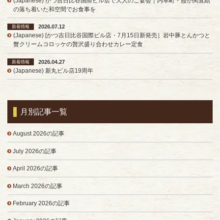
(Japanese) かつ吉日比谷国際ビル店で大人のご宴会｜内幸町・霞が関直結
の落ち着いた和空間でお食事を
2026.07.12
新着情報
(Japanese) [かつ吉日比谷国際ビル店・7月15日新発売］岩中豚とんかつと
蟹クリームコロッケの贅沢盛り合わせカレー定食
2026.04.27
新着情報
(Japanese) 新丸ビル店19周年
月別記事一覧
August 2026の記事
July 2026の記事
April 2026の記事
March 2026の記事
February 2026の記事