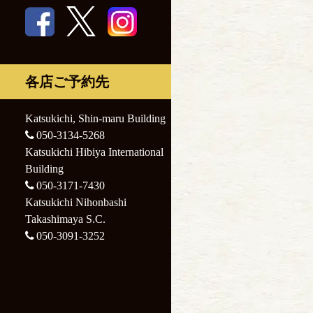
Nihonbashi
Katsukichi
Takashimaya S.C.
Nihonbashi
Takashimaya S.C.
各店ご予約先
Katsukichi, Shin-maru Building
050-3134-5268
Katsukichi Hibiya International
Building
050-3171-7430
Katsukichi Nihonbashi
Takashimaya S.C.
050-3091-3252